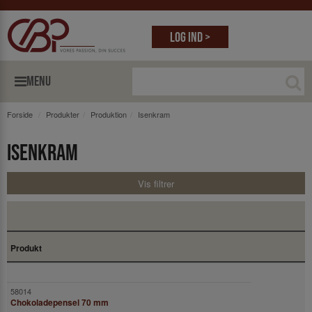
Log ind >
MENU
Forside
Produkter
Produktion
Isenkram
Isenkram
Vis filtrer
Produkt
Chokoladepensel 70 mm