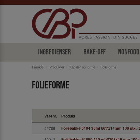
Ingredienser
Bake-off
Nonfood
Forside
Produkter
Kapsler og forme
Folieforme
Folieforme
Varenr.
Produkt
Foliebakke 5104 35ml Ø77x14mm 100 stk. (
42789
Foliebakke 51050 410 ml Ø203x19 mm 100 st
50013