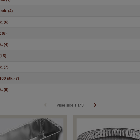
tk. (4)
. (6)
 (6)
. (4)
(15)
. (7)
00 stk. (7)
. (6)
Viser side 1 af 3