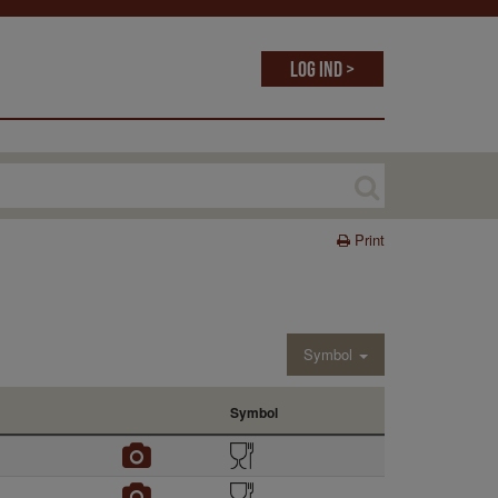
Log ind >
Print
Symbol
Symbol