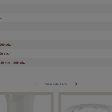
.
000 stk.
*
00 stk.
*
x20 mm 1.000 stk.
*
Viser side 1 af 5