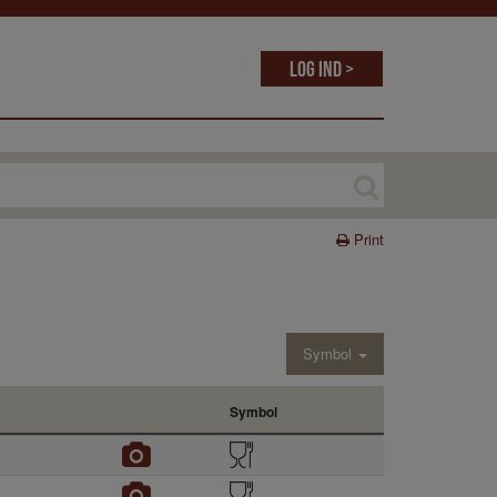
Log ind >
Print
Symbol
Symbol