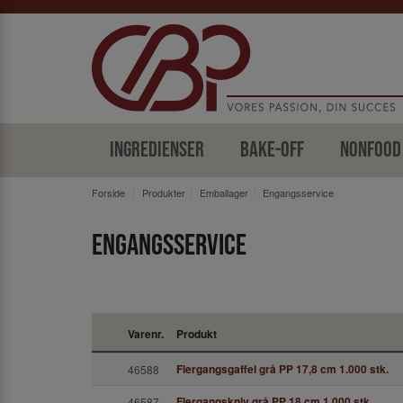
Ingredienser
Bake-off
Nonfood
Forside
Produkter
Emballager
Engangsservice
Engangsservice
Varenr.
Produkt
Flergangsgaffel grå PP 17,8 cm 1.000 stk.
46588
Flergangskniv grå PP 18 cm 1.000 stk.
46587