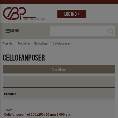
Log ind >
MENU
Forside
Produkter
Emballager
Cellofanposer
Cellofanposer
Vis filtrer
Produkt
Cellofanpose flad 200x250+50 mm 2.000 stk.