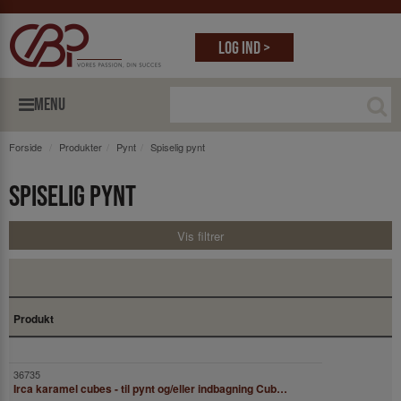
Log ind >
MENU
Forside
Produkter
Pynt
Spiselig pynt
Spiselig pynt
Vis filtrer
Produkt
Irca karamel cubes - til pynt og/eller indbagning Cubes/tern dim: 6x6x6mm. 1 kg