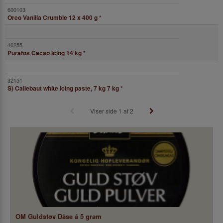
Oreo Vanilla Crumble 12 x 400 g
*
Puratos Cacao Icing 14 kg
*
S) Callebaut white icing paste, 7 kg 7 kg
*
Viser side 1 af 2
OM Guldstøv Dåse á 5 gram