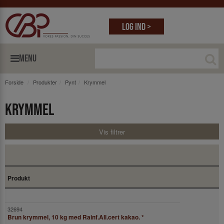
Log ind >
MENU
Forside
Produkter
Pynt
Krymmel
Krymmel
Vis filtrer
Produkt
Brun krymmel, 10 kg med Rainf.All.cert kakao.
*