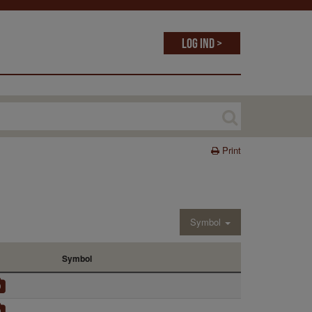
Log ind >
Print
Symbol
Symbol