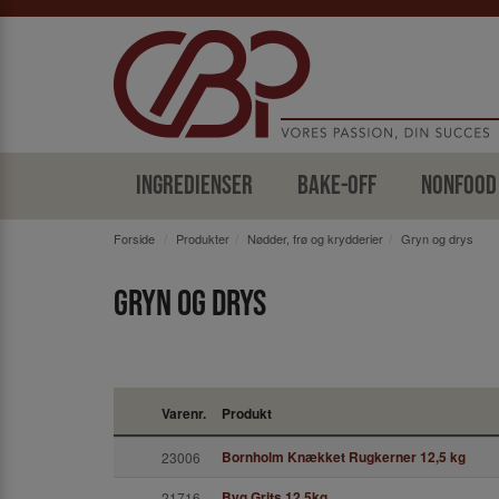
Ingredienser
Bake-off
Nonfood
Forside
Produkter
Nødder, frø og krydderier
Gryn og drys
Gryn og drys
Varenr.
Produkt
Bornholm Knækket Rugkerner 12,5 kg
23006
Byg Grits 12,5kg
21716