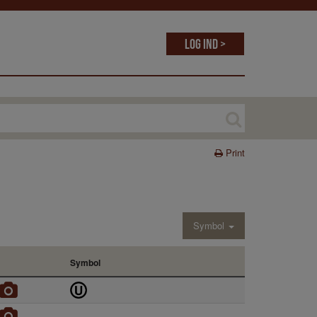
Log ind >
Print
Symbol
Symbol