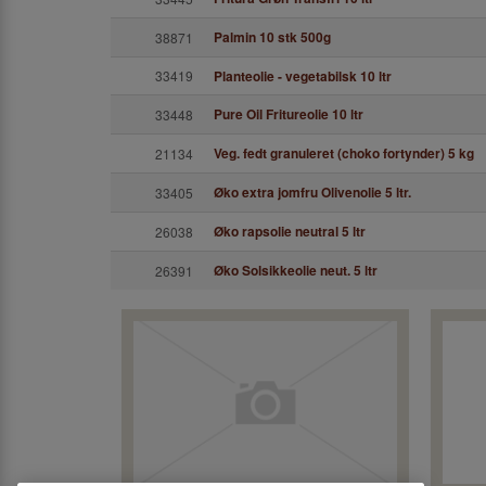
Palmin 10 stk 500g
38871
33419
Planteolie - vegetabilsk 10 ltr
Pure Oil Fritureolie 10 ltr
33448
Veg. fedt granuleret (choko fortynder) 5 kg
21134
Øko extra jomfru Olivenolie 5 ltr.
33405
Øko rapsolie neutral 5 ltr
26038
Øko Solsikkeolie neut. 5 ltr
26391