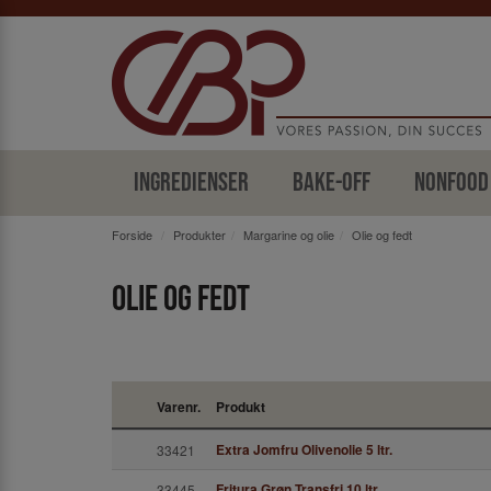
Ingredienser
Bake-off
Nonfood
Forside
Produkter
Margarine og olie
Olie og fedt
Olie og fedt
Varenr.
Produkt
Extra Jomfru Olivenolie 5 ltr.
33421
Fritura Grøn Transfri 10 ltr
33445