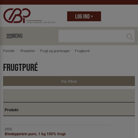
Log ind >
MENU
Forside
Produkter
Frugt og grøntsager
Frugtpuré
Frugtpuré
Vis filtrer
Produkt
Blodappelsin pure, 1 kg 100% frugt