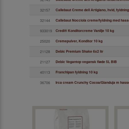
Callebaut Creme dell Artigiano, hvid, fyldnin
32157
Callebaut Nocciola creme/fyldning med hass
32144
Credi® Konditorcreme Vanilje 10 kg
933019
Cremepulver, Konditor 10 kg
25020
Debic Premium Shake 6x2 ltr
21128
Debic Vegantop vegansk fløde 5L BIB
21127
Franchipan fyldning 10 kg
40113
Irca cream Crunchy Cocoa/Gianduja m hasse
36706