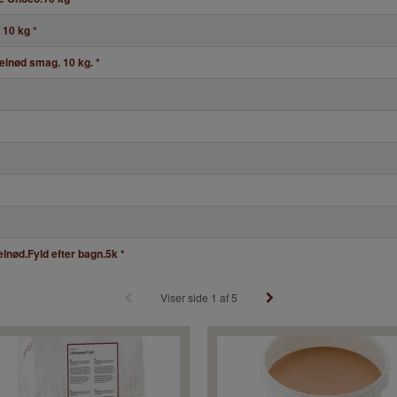
g 10 kg
*
elnød smag. 10 kg.
*
lnød.Fyld efter bagn.5k
*
Viser side 1 af 5