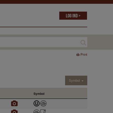
Log ind >
Print
Symbol
Symbol