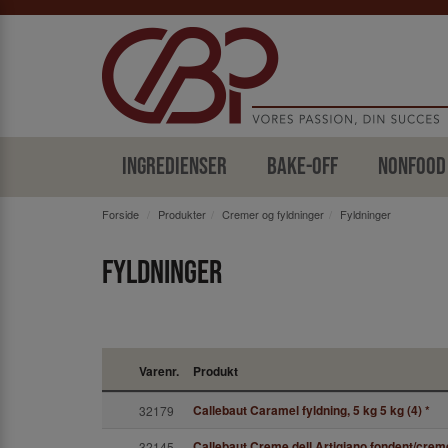
Ingredienser
Bake-off
Nonfood
Forside
Produkter
Cremer og fyldninger
Fyldninger
Fyldninger
Varenr.
Produkt
Callebaut Caramel fyldning, 5 kg 5 kg (4)
*
32179
Callebaut Creme dell Artigiano fondent/cre
32145