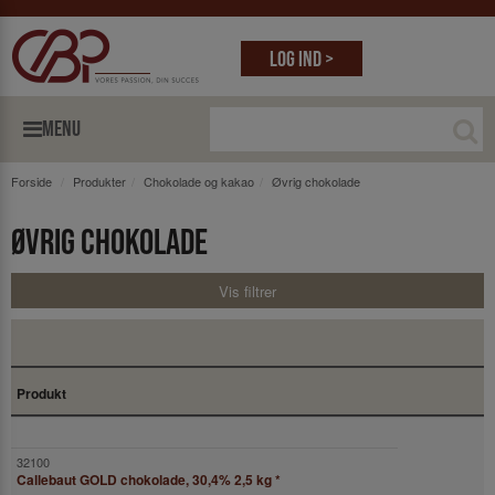
Log ind >
MENU
Forside
Produkter
Chokolade og kakao
Øvrig chokolade
Øvrig chokolade
Vis filtrer
Produkt
Callebaut GOLD chokolade, 30,4% 2,5 kg
*