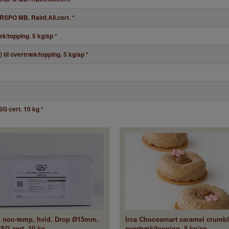
RSPO MB. Rainf.All.cert.
*
æk/topping. 5 kg/sp
*
til overtræk/topping. 5 kg/sp
*
G cert. 10 kg
*
, non-temp, hvid. Drop Ø15mm.
Irca Chocosmart caramel crumble
SG cert. 10 kg
overtræk/topping. 5 kg/sp