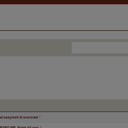
d easymelt til overtræk
*
RSPO MB. Rainf.All.cert.
*