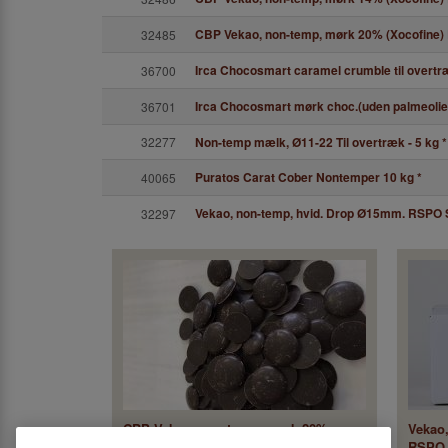
CBP Vekao, non-temp, mørk 20% (Xocofine) 
32485
Irca Chocosmart caramel crumble til overtr
36700
Irca Chocosmart mørk choc.(uden palmeolie) 
36701
32277
Non-temp mælk, Ø11-22 Til overtræk - 5 kg
*
Puratos Carat Cober Nontemper 10 kg
*
40065
Vekao, non-temp, hvid. Drop Ø15mm. RSPO S
32297
CBP Vekao, non-temp, mørk 20%
Vekao
(Xocofine) RSPO MB. Rainf.All.cert.
RSPO 