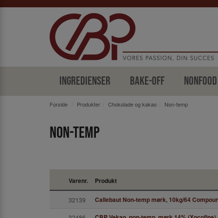
Ingredienser
Bake-off
Nonfood
Forside
Produkter
Chokolade og kakao
Non-temp
Non-temp
Varenr.
Produkt
Callebaut Non-temp mørk, 10kg/64 Compoun
32139
CBP Vekao, non-temp, mørk 14% (Xocofine) 
32486