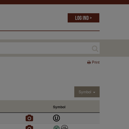
Log ind >
Print
Symbol
Symbol