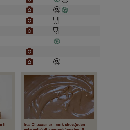
 til
Irca Chocosmart mørk choc.(uden
palmeolie) til overtræk/topping. 5